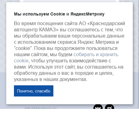
Мы используем Сookie и ЯндексМетрику
Во время посещения сайта АО «Краснодарский
автоцентр КАМАЗ» вы соглашаетесь с тем, что
мы обрабатываем ваши персональные данные
с использованием сервиса Яндекс Метрика и
“cookie”. Пока вы продолжаете пользоваться
нашим сайтом, мы будем
собирать и хранить
cookie
, чтобы улучшить взаимодействие с
вами. Используя этот сайт, вы соглашаетесь на
обработку данных о вас в порядке и целях,
указанных в наших документах.
АО «Краснодарский Автоцентр Камаз», © 2026 г.
Понятно, спасибо
353202, Россия, Краснодарский край, ст.
Динская, ул. Красная, 125
info@kkamaz.ru
ПАО «Камаз»
«Лизинговая компания Камаз»
ООО «Автозапчасть КАМАЗ»
Интернет магазин камаз
Дилеры и агенты ПАО «КАМАЗ»