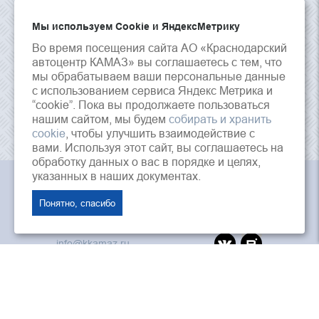
Мы используем Сookie и ЯндексМетрику
Во время посещения сайта АО «Краснодарский
автоцентр КАМАЗ» вы соглашаетесь с тем, что
мы обрабатываем ваши персональные данные
с использованием сервиса Яндекс Метрика и
“cookie”. Пока вы продолжаете пользоваться
нашим сайтом, мы будем
собирать и хранить
cookie
, чтобы улучшить взаимодействие с
вами. Используя этот сайт, вы соглашаетесь на
обработку данных о вас в порядке и целях,
указанных в наших документах.
АО «Краснодарский Автоцентр Камаз», © 2026 г.
Понятно, спасибо
353202, Россия, Краснодарский край, ст.
Динская, ул. Красная, 125
info@kkamaz.ru
ПАО «Камаз»
«Лизинговая компания Камаз»
ООО «Автозапчасть КАМАЗ»
Интернет магазин камаз
Дилеры и агенты ПАО «КАМАЗ»