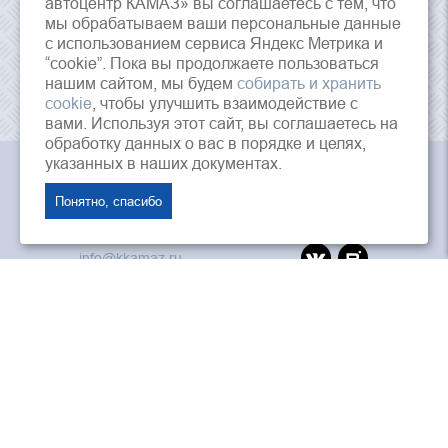
автоцентр КАМАЗ» вы соглашаетесь с тем, что
мы обрабатываем ваши персональные данные
с использованием сервиса Яндекс Метрика и
“cookie”. Пока вы продолжаете пользоваться
нашим сайтом, мы будем
собирать и хранить
cookie
, чтобы улучшить взаимодействие с
вами. Используя этот сайт, вы соглашаетесь на
обработку данных о вас в порядке и целях,
указанных в наших документах.
АО «Краснодарский Автоцентр Камаз», © 2026 г.
Понятно, спасибо
353202, Россия, Краснодарский край, ст.
Динская, ул. Красная, 125
info@kkamaz.ru
ПАО «Камаз»
«Лизинговая компания Камаз»
ООО «Автозапчасть КАМАЗ»
Интернет магазин камаз
Дилеры и агенты ПАО «КАМАЗ»
Политика конфиденциальности
Согласие на обработку персональных данных