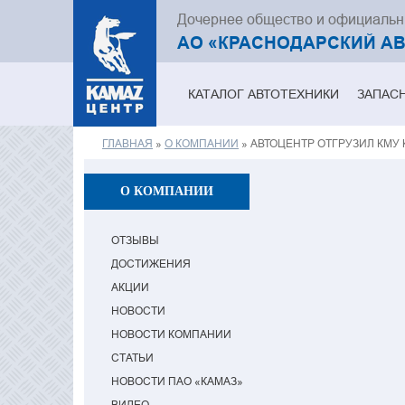
Дочернее общество и официаль
АО «КРАСНОДАРСКИЙ А
КАТАЛОГ АВТОТЕХНИКИ
ЗАПАС
ГЛАВНАЯ
»
О КОМПАНИИ
» АВТОЦЕНТР ОТГРУЗИЛ КМУ K
Вы здесь
О КОМПАНИИ
ОТЗЫВЫ
ДОСТИЖЕНИЯ
АКЦИИ
НОВОСТИ
НОВОСТИ КОМПАНИИ
СТАТЬИ
НОВОСТИ ПАО «КАМАЗ»
ВИДЕО