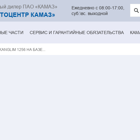
ный дилер ПАО «КАМАЗ»
Введ
Ежедневно с 08:00-17:00,
клю
суб.\вс. выходной
ВТОЦЕНТР КАМАЗ»
слов
для
поис
НЫЕ ЧАСТИ
СЕРВИС И ГАРАНТИЙНЫЕ ОБЯЗАТЕЛЬСТВА
КАМ
ANGLIM 1256 НА БАЗЕ...