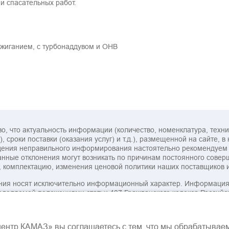
и спасательных работ.
ажиганием, с турбонаддувом и ОНВ
, что актуальность информации (количество, номенклатура, технич
, сроки поставки (оказания услуг) и т.д.), размещенной на сайте, 
еждения неправильного информирования настоятельно рекомендуе
ные отклонения могут возникать по причинам постоянного совер
, комплектацию, изменения ценовой политики наших поставщиков 
ия носят исключительно информационный характер. Информация, 
ределяемой положениями статьи 437 Гражданского кодекса Российс
одные до степени смешения отношения.
центр КАМАЗ» вы соглашаетесь с тем, что мы обрабатывае