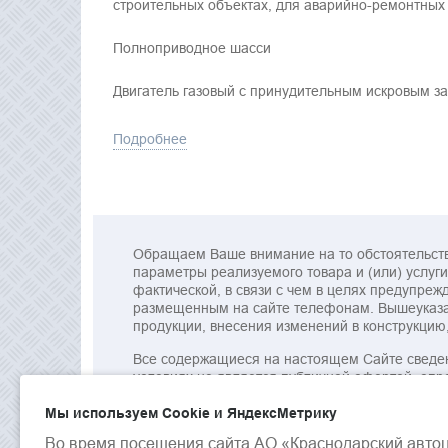
строительных объектах, для аварийно-ремонтных 
Полноприводное шасси
Двигатель газовый с принудительным искровым з
Подробнее
Обращаем Ваше внимание на то обстоятельство
параметры реализуемого товара и (или) услуги)
фактической, в связи с чем в целях предупр
размещенным на сайте телефонам. Вышеуказан
продукции, внесения изменений в конструкцию
Все содержащиеся на настоящем Сайте сведен
условиях не является публичной офертой, оп
нормативно-правовых актов, регулирующих сх
Мы используем Сookie и ЯндексМетрику
Во время посещения сайта АО «Краснодарский авто