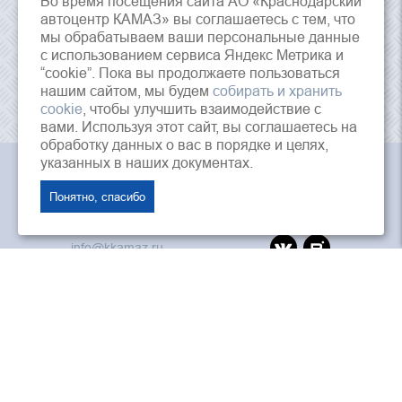
Во время посещения сайта АО «Краснодарский
автоцентр КАМАЗ» вы соглашаетесь с тем, что
мы обрабатываем ваши персональные данные
с использованием сервиса Яндекс Метрика и
“cookie”. Пока вы продолжаете пользоваться
нашим сайтом, мы будем
собирать и хранить
cookie
, чтобы улучшить взаимодействие с
вами. Используя этот сайт, вы соглашаетесь на
обработку данных о вас в порядке и целях,
указанных в наших документах.
АО «Краснодарский Автоцентр Камаз», © 2026 г.
Понятно, спасибо
353202, Россия, Краснодарский край, ст.
Динская, ул. Красная, 125
info@kkamaz.ru
ПАО «Камаз»
«Лизинговая компания Камаз»
ООО «Автозапчасть КАМАЗ»
Интернет магазин камаз
Дилеры и агенты ПАО «КАМАЗ»
Политика конфиденциальности
Согласие на обработку персональных данных