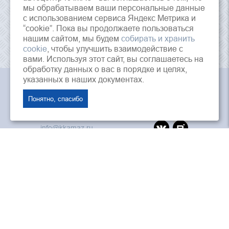
мы обрабатываем ваши персональные данные
с использованием сервиса Яндекс Метрика и
“cookie”. Пока вы продолжаете пользоваться
нашим сайтом, мы будем
собирать и хранить
cookie
, чтобы улучшить взаимодействие с
вами. Используя этот сайт, вы соглашаетесь на
обработку данных о вас в порядке и целях,
указанных в наших документах.
АО «Краснодарский Автоцентр Камаз», © 2026 г.
Понятно, спасибо
353202, Россия, Краснодарский край, ст.
Динская, ул. Красная, 125
info@kkamaz.ru
ПАО «Камаз»
«Лизинговая компания Камаз»
ООО «Автозапчасть КАМАЗ»
Интернет магазин камаз
Дилеры и агенты ПАО «КАМАЗ»
Политика конфиденциальности
Согласие на обработку персональных данных