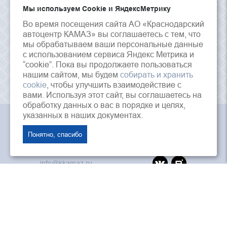
Мы используем Сookie и ЯндексМетрику
Во время посещения сайта АО «Краснодарский
автоцентр КАМАЗ» вы соглашаетесь с тем, что
мы обрабатываем ваши персональные данные
с использованием сервиса Яндекс Метрика и
“cookie”. Пока вы продолжаете пользоваться
нашим сайтом, мы будем
собирать и хранить
cookie
, чтобы улучшить взаимодействие с
вами. Используя этот сайт, вы соглашаетесь на
обработку данных о вас в порядке и целях,
указанных в наших документах.
АО «Краснодарский Автоцентр Камаз», © 2026 г.
Понятно, спасибо
353202, Россия, Краснодарский край, ст.
Динская, ул. Красная, 125
info@kkamaz.ru
ПАО «Камаз»
«Лизинговая компания Камаз»
ООО «Автозапчасть КАМАЗ»
Интернет магазин камаз
Дилеры и агенты ПАО «КАМАЗ»
Политика конфиденциальности