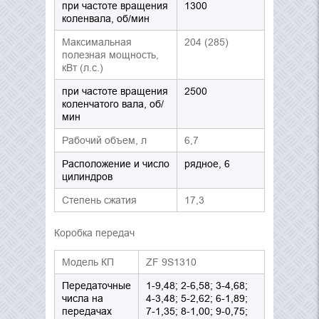
при частоте вращения
1300
коленвала, об/мин
Максимальная
204 (285)
полезная мощность,
кВт (л.с.)
при частоте вращения
2500
коленчатого вала, об/
мин
Рабочий объем, л
6,7
Расположение и число
рядное, 6
цилиндров
Степень сжатия
17,3
Коробка передач
Модель КП
ZF 9S1310
Передаточные
1-9,48; 2-6,58; 3-4,68;
числа на
4-3,48; 5-2,62; 6-1,89;
передачах
7-1,35; 8-1,00; 9-0,75;