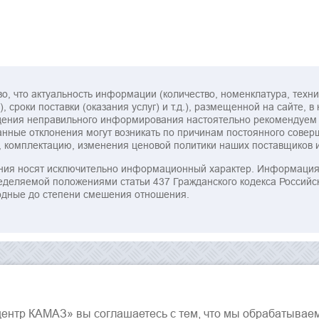
, что актуальность информации (количество, номенклатура, технич
, сроки поставки (оказания услуг) и т.д.), размещенной на сайте, 
еждения неправильного информирования настоятельно рекомендуе
ные отклонения могут возникать по причинам постоянного совер
, комплектацию, изменения ценовой политики наших поставщиков 
ия носят исключительно информационный характер. Информация, 
ределяемой положениями статьи 437 Гражданского кодекса Российс
одные до степени смешения отношения.
центр КАМАЗ» вы соглашаетесь с тем, что мы обрабатывае