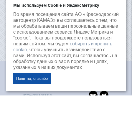
Мы используем Сookie и ЯндексМетрику
Во время посещения сайта АО «Краснодарский
автоцентр КАМАЗ» вы соглашаетесь с тем, что
мы обрабатываем ваши персональные данные
с использованием сервиса Яндекс Метрика и
“cookie”. Пока вы продолжаете пользоваться
нашим сайтом, мы будем
собирать и хранить
cookie
, чтобы улучшить взаимодействие с
вами. Используя этот сайт, вы соглашаетесь на
обработку данных о вас в порядке и целях,
указанных в наших документах.
АО «Краснодарский Автоцентр Камаз», © 2026 г.
Понятно, спасибо
353202, Россия, Краснодарский край, ст.
Динская, ул. Красная, 125
info@kkamaz.ru
ПАО «Камаз»
«Лизинговая компания Камаз»
ООО «Автозапчасть КАМАЗ»
Интернет магазин камаз
Дилеры и агенты ПАО «КАМАЗ»
Политика конфиденциальности